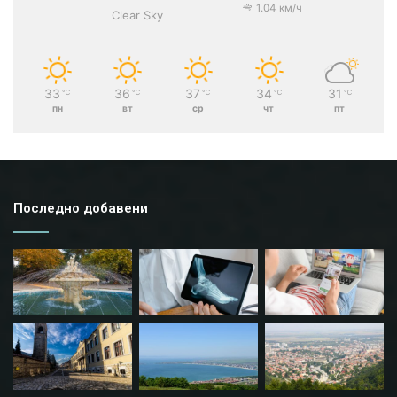
1.04 км/ч
Clear Sky
33
36
37
34
31
℃
℃
℃
℃
℃
пн
вт
ср
чт
пт
Последно добавени