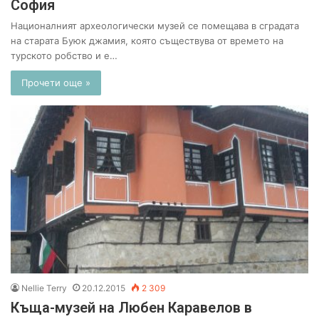
София
Националният археологически музей се помещава в сградата
на старата Буюк джамия, която съществува от времето на
турското робство и е…
Прочети още »
Nellie Terry
20.12.2015
2 309
Къща-музей на Любен Каравелов в