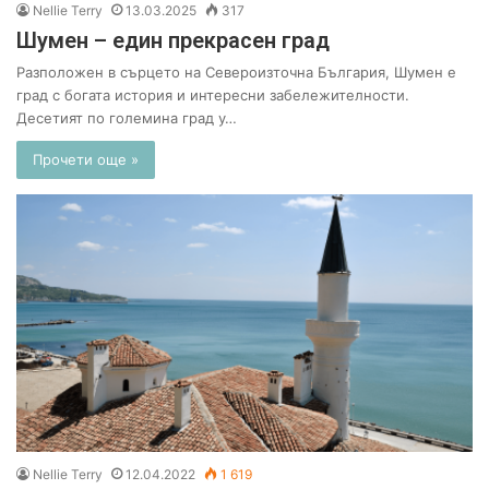
Nellie Terry
13.03.2025
317
Шумен – един прекрасен град
Разположен в сърцето на Североизточна България, Шумен е
град с богата история и интересни забележителности.
Десетият по големина град у…
Прочети още »
Nellie Terry
12.04.2022
1 619