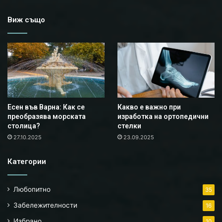
Виж също
Есен във Варна: Как се
Какво е важно при
преобразява морската
изработка на ортопедични
столица?
стелки
27.10.2025
23.09.2025
Категории
Любопитно
35
Забележителности
16
Избрано
10