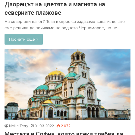
Дворецът на цветята и магията на
северните плажове
На север или на юг? Този въпрос си задаваме винаги, когато
сме решили да почиваме на родното Черноморие, но не…
Прочети още »
Nellie Terry
01.03.2022
2 072
Местата в София, които всеки трябва да