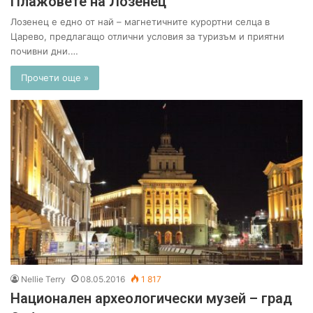
Плажовете на Лозенец
Лозенец е едно от най – магнетичните курортни селца в
Царево, предлагащо отлични условия за туризъм и приятни
почивни дни.…
Прочети още »
Nellie Terry
08.05.2016
1 817
Национален археологически музей – град