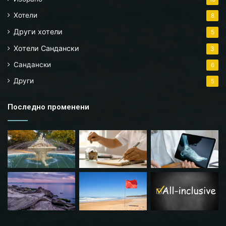
Хотели
8
Други хотели
5
Хотели Сандански
3
Сандански
6
Други
5
Последно променени