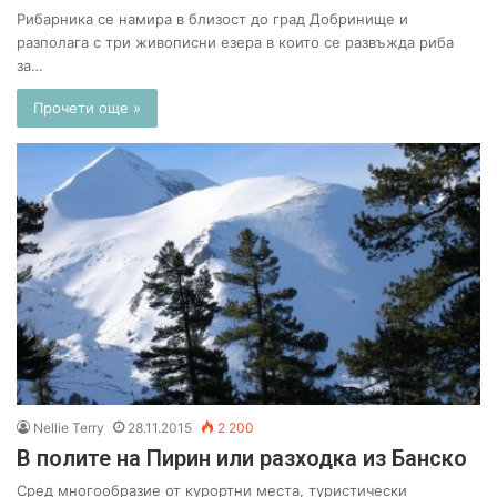
Рибарника се намира в близост до град Добринище и
разполага с три живописни езера в които се развъжда риба
за…
Прочети още »
Nellie Terry
28.11.2015
2 200
В полите на Пирин или разходка из Банско
Сред многообразие от курортни места, туристически