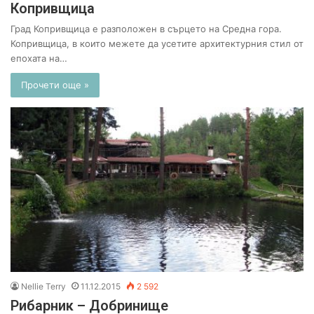
Копривщица
Град Копривщица е разположен в сърцето на Средна гора.
Копривщица, в които межете да усетите архитектурния стил от
епохата на…
Прочети още »
Nellie Terry
11.12.2015
2 592
Рибарник – Добринище