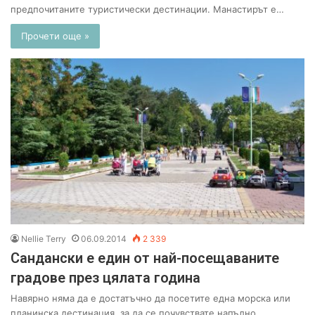
предпочитаните туристически дестинации. Манастирът е…
Прочети още »
Nellie Terry
06.09.2014
2 339
Сандански е един от най-посещаваните
градове през цялата година
Навярно няма да е достатъчно да посетите една морска или
планинска дестинация, за да се почувствате напълно