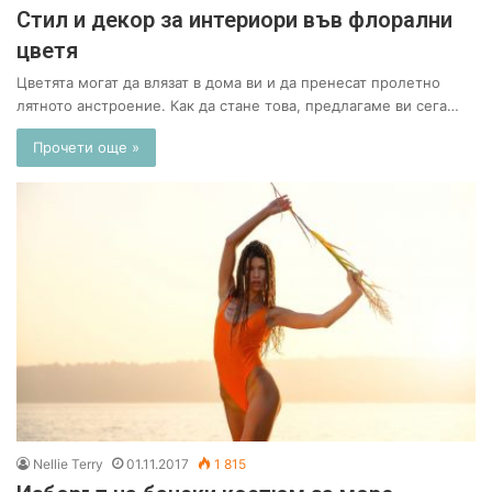
Стил и декор за интериори във флорални
цветя
Цветята могат да влязат в дома ви и да пренесат пролетно
лятното анстроение. Как да стане това, предлагаме ви сега…
Прочети още »
Nellie Terry
01.11.2017
1 815