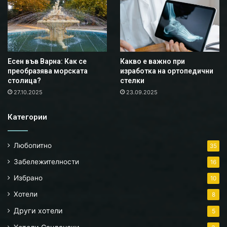
Есен във Варна: Как се
Какво е важно при
преобразява морската
изработка на ортопедични
столица?
стелки
27.10.2025
23.09.2025
Категории
Любопитно
35
Забележителности
16
Избрано
10
Хотели
8
Други хотели
5