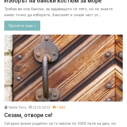
Изборът на бански костюм за море
Трябва ви нов бански, за задаващото се лято, но не знаете
какво точно да изберете. Банският е онази част от…
Прочети още »
Nellie Terry
22.10.2013
1 892
Сезам, отвори се!
Сигурно всеки родител си го мисли по 1000 пъти на ден, но