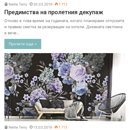
Nellie Terry
20.03.2019
1 712
Предимства на пролетния декупаж
Отново е това време на годината, когато планираме отпуските
и правим сметка за резервации на хотели. Дневната светлина
е вече…
Прочети още »
Nellie Terry
13.03.2019
1 713