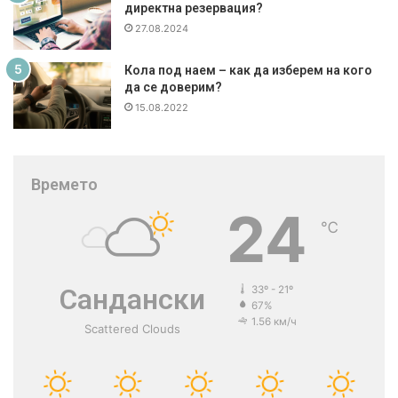
директна резервация?
27.08.2024
Кола под наем – как да изберем на кого
да се доверим?
15.08.2022
Времето
24
℃
Сандански
33º - 21º
67%
1.56 км/ч
Scattered Clouds