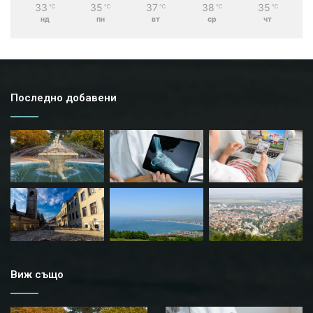
33
35
37
38
35
℃
℃
℃
℃
℃
нд
пн
вт
ср
чт
Последно добавени
Виж също