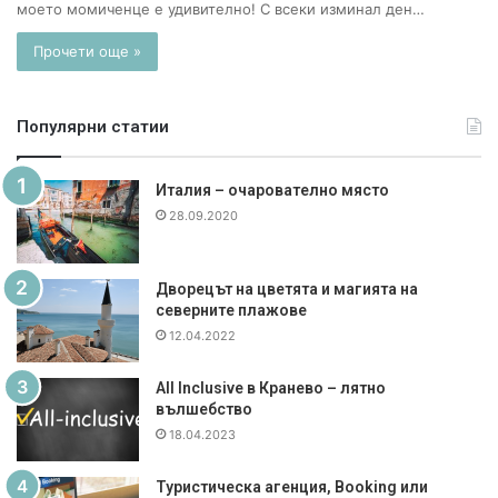
моето момиченце е удивително! С всеки изминал ден…
Прочети още »
Популярни статии
Италия – очарователно място
28.09.2020
Дворецът на цветята и магията на
северните плажове
12.04.2022
All Inclusive в Кранево – лятно
вълшебство
18.04.2023
Туристическа агенция, Booking или