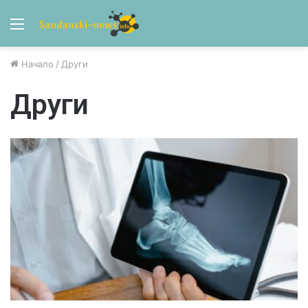
Menu
Начало
/
Други
Други